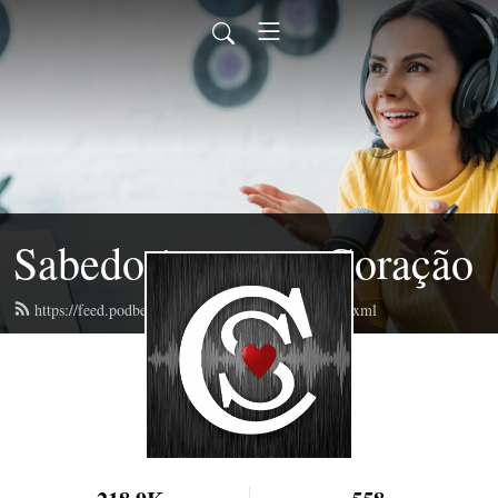
Sabedoria para o Coração
https://feed.podbean.com/sabedoriaportugues/feed.xml